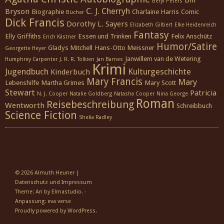
Bill
Beryl Peters
C. J. Cherryh
Bryson
Biographie
Charlaine Harris
Comic
Bücher
Dick Francis
Dorothy L. Sayers
Elizabeth Gilbert
Elke Heidenreich
Fantasy
Elly Griffiths
Essen und Trinken
Felix Anschütz
Erich Kästner
Humor/Satire
Gladys Mitchell
Hans-Otto Meissner
Georgette Heyer
Janwillem van de Wetering
Humphrey Carpenter
J. R. R. Tolkien
Jan Barnes
Krimi
Jugendbuch
Kulturgeschichte
Kinderbuch
Mary Francis
Mary
Lebenshilfe
Martha Grimes
Mary Scott
Stewart
Patricia
N. J. Cooper
Natalie Goldberg
Natasha Cooper
Nina George
Roman
Reisebeschreibung
Wentworth
Schreibbuch
Science Fiction
Shelia Radley
© 2026
Almuth Heuner
|
Datenschutz und Impressum
Theme: Ari by
Elmastudio
. ·
Anpassung:
eva verse
Proudly powered by
WordPress
.