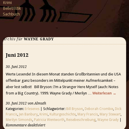
Krimi
Belletristik
Sachbuch
Archiv für
WAYNE GRADY
Juni 2012
30. Juni 2012
Werte Lesende! In diesem Monat standen Großbritannien und die USA
offenbar ganz besonders im Mittelpunkt meiner Aufmerksamkeit –
aber lest selbst! Bill Bryson: I’m a Stranger Here Myself (auch: Notes
from a Big Country). 1999. Wayne Grady / Merilyn …
Weiterlesen
→
30. Juni 2012 von Almuth
Kategorien:
Erlesenes
| Schlagwörter:
Bill Bryson
,
Deborah Crombie
,
Dick
Francis
,
Jen Banbury
,
Krimi
,
Kulturgeschichte
,
Mary Francis
,
Mary Stewart
,
Merilyn Simonds
,
Patricia Wentworth
,
Reisebeschreibung
,
Wayne Grady
|
Kommentare deaktiviert