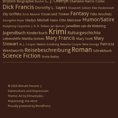
C. J. Cherryh
Bryson
Biographie
Charlaine Harris
Comic
Bücher
Dick Francis
Dorothy L. Sayers
Elizabeth Gilbert
Elke Heidenreich
Fantasy
Elly Griffiths
Essen und Trinken
Felix Anschütz
Erich Kästner
Humor/Satire
Gladys Mitchell
Hans-Otto Meissner
Georgette Heyer
Janwillem van de Wetering
Humphrey Carpenter
J. R. R. Tolkien
Jan Barnes
Krimi
Jugendbuch
Kulturgeschichte
Kinderbuch
Mary Francis
Mary
Lebenshilfe
Martha Grimes
Mary Scott
Stewart
Patricia
N. J. Cooper
Natalie Goldberg
Natasha Cooper
Nina George
Roman
Reisebeschreibung
Wentworth
Schreibbuch
Science Fiction
Shelia Radley
© 2026
Almuth Heuner
|
Datenschutz und Impressum
Theme: Ari by
Elmastudio
. ·
Anpassung:
eva verse
Proudly powered by
WordPress
.