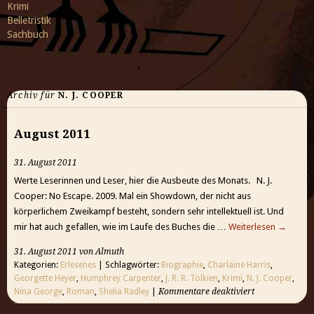
Krimi
Belletristik
Sachbuch
Archiv für
N. J. COOPER
August 2011
31. August 2011
Werte Leserinnen und Leser, hier die Ausbeute des Monats. N. J.
Cooper: No Escape. 2009. Mal ein Showdown, der nicht aus
körperlichem Zweikampf besteht, sondern sehr intellektuell ist. Und
mir hat auch gefallen, wie im Laufe des Buches die …
Weiterlesen
→
31. August 2011 von Almuth
Kategorien:
Erlesenes
| Schlagwörter:
Biographie
,
Charlaine Harris
,
Georgette Heyer
,
Humphrey Carpenter
,
J. R. R. Tolkien
,
Krimi
,
N. J. Cooper
,
Nina George
,
Roman
,
Shelia Radley
|
Kommentare deaktiviert