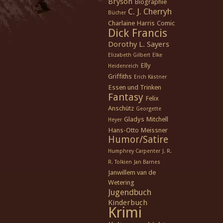
Bryson
Biographie
C. J. Cherryh
Bücher
Charlaine Harris
Comic
Dick Francis
Dorothy L. Sayers
Elizabeth Gilbert
Elke
Elly
Heidenreich
Griffiths
Erich Kästner
Essen und Trinken
Fantasy
Felix
Anschütz
Georgette
Gladys Mitchell
Heyer
Hans-Otto Meissner
Humor/Satire
Humphrey Carpenter
J. R.
R. Tolkien
Jan Barnes
Janwillem van de
Wetering
Jugendbuch
Kinderbuch
Krimi