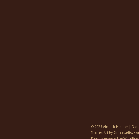
© 2026
Almuth Heuner
|
Dat
Theme: Ari by
Elmastudio
. · 
Proudly powered by
WordPres