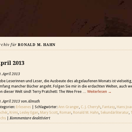
rchiv für
RONALD M. HAHN
pril 2013
. April 2013
ebe Leserinnen und Leser, die Ausbeute des abgelaufenen Monats ist vielseitig,
mfang mancher Bücher angeht. Folgen Sie mir in die erdachten Welten, auch 
n dieser Welt sind! Terry Pratchett: The Wee Free …
Weiterlesen
→
. April 2013 von Almuth
tegorien:
Erlesenes
| Schlagwörter:
Ann Granger
,
C. J. Cherryh
,
Fantasy
,
Hans Joa
achér
,
Krimi
,
Lesley Egan
,
Mary Scott
,
Roman
,
Ronald M. Hahn
,
Sekundärliteratur
,
uchs
|
Kommentare deaktiviert