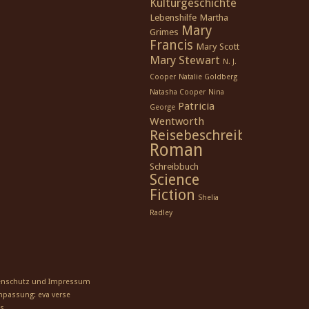
Kulturgeschichte
Lebenshilfe
Martha
Mary
Grimes
Francis
Mary Scott
Mary Stewart
N. J.
Cooper
Natalie Goldberg
Natasha Cooper
Nina
Patricia
George
Wentworth
Reisebeschreibung
Roman
Schreibbuch
Science
Fiction
Shelia
Radley
enschutz und Impressum
Anpassung:
eva verse
s
.