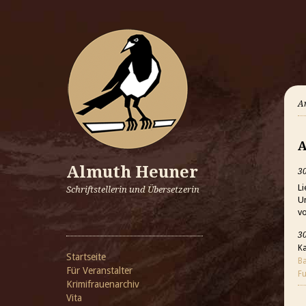
A
A
Almuth Heuner
30
Li
Schriftstellerin und Übersetzerin
U
vo
30
Ka
Startseite
B
Für Veranstalter
F
Krimifrauenarchiv
Vita