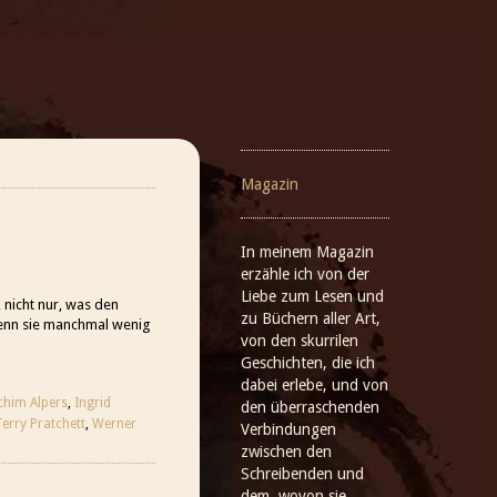
Magazin
In meinem Magazin
erzähle ich von der
Liebe zum Lesen und
 nicht nur, was den
zu Büchern aller Art,
wenn sie manchmal wenig
von den skurrilen
Geschichten, die ich
dabei erlebe, und von
chim Alpers
,
Ingrid
den überraschenden
Terry Pratchett
,
Werner
Verbindungen
zwischen den
Schreibenden und
dem, wovon sie