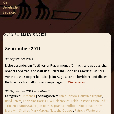
Krimi
Belletristik
Sachbuch
Archiv für
MARY MACKIE
September 2011
30. September 2011
Liebe Lesende, ein (fast) reiner Frauenmonat für mich, wie es aussieht,
aber die Sparten sind vielfältig. Natasha Cooper: Creeping Ivy. 1998.
Von Natasha Cooper hatte ich ja im August schon berichtet, und dieses
Buch habe ich anläßlich der diesjährigen …
Weiterlesen
→
30. September 2011 von Almuth
Kategorien:
Erlesenes
| Schlagwörter:
Annie Barrows
,
Autobiographie
,
Beryl Peters
,
Charlaine Harris
,
Elke Heidenreich
,
Erich Kästner
,
Essen und
Trinken
,
Humor/Satire
,
Jan Barnes
,
Joanna Trollope
,
Kinderbuch
,
Krimi
,
Mary Ann Shaffer
,
Mary Mackie
,
Natasha Cooper
,
Patricia Wentworth
,