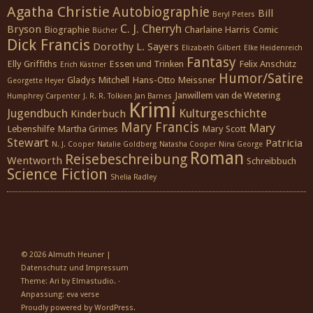
Agatha Christie
Autobiographie
Bill
Beryl Peters
C. J. Cherryh
Bryson
Biographie
Charlaine Harris
Comic
Bücher
Dick Francis
Dorothy L. Sayers
Elizabeth Gilbert
Elke Heidenreich
Fantasy
Elly Griffiths
Essen und Trinken
Felix Anschütz
Erich Kästner
Humor/Satire
Gladys Mitchell
Hans-Otto Meissner
Georgette Heyer
Janwillem van de Wetering
Humphrey Carpenter
J. R. R. Tolkien
Jan Barnes
Krimi
Jugendbuch
Kulturgeschichte
Kinderbuch
Mary Francis
Mary
Lebenshilfe
Martha Grimes
Mary Scott
Stewart
Patricia
N. J. Cooper
Natalie Goldberg
Natasha Cooper
Nina George
Roman
Reisebeschreibung
Wentworth
Schreibbuch
Science Fiction
Shelia Radley
© 2026
Almuth Heuner
|
Datenschutz und Impressum
Theme: Ari by
Elmastudio
. ·
Anpassung:
eva verse
Proudly powered by
WordPress
.