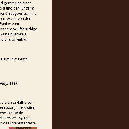
nd geraten an einen
t ist und den Jüngling
 der Chicagoer sich mit
en, wie er von der
 Zyniker zum
 andere Schiffbrüchige
 kein Höllenkreis
andlung offenbar
 Helmut W. Pesch.
oney
. 1987.
 die erste Hälfte von
ein paar Jahre später
h werden beide
icheres Wettsystem
h das Interessanteste