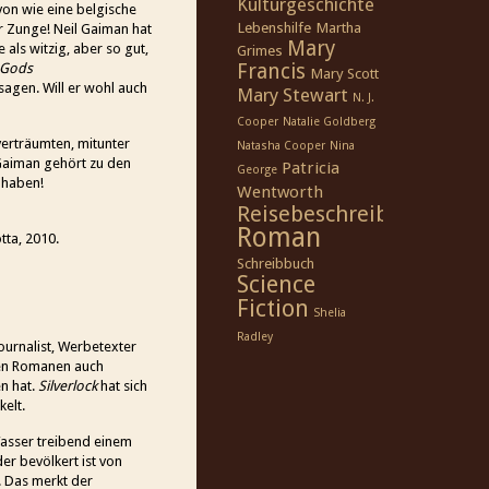
Kulturgeschichte
von wie eine belgische
Lebenshilfe
Martha
er Zunge! Neil Gaiman hat
Mary
e als witzig, aber so gut,
Grimes
Francis
 Gods
Mary Scott
sagen. Will er wohl auch
Mary Stewart
N. J.
Cooper
Natalie Goldberg
erträumten, mitunter
Natasha Cooper
Nina
 Gaiman gehört zu den
Patricia
George
n haben!
Wentworth
Reisebeschreibung
Roman
tta, 2010.
Schreibbuch
Science
Fiction
Shelia
Radley
urnalist, Werbetexter
chen Romanen auch
n hat.
Silverlock
hat sich
elt.
asser treibend einem
er bevölkert ist von
). Das merkt der