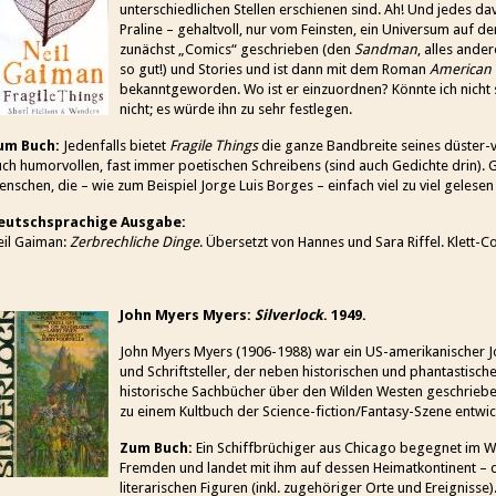
unterschiedlichen Stellen erschienen sind. Ah! Und jedes da
Praline – gehaltvoll, nur vom Feinsten, ein Universum auf d
zunächst „Comics“ geschrieben (den
Sandman
, alles ander
so gut!) und Stories und ist dann mit dem Roman
American
bekanntgeworden. Wo ist er einzuordnen? Könnte ich nicht 
nicht; es würde ihn zu sehr festlegen.
um Buch:
Jedenfalls bietet
Fragile Things
die ganze Bandbreite seines düster-v
ch humorvollen, fast immer poetischen Schreibens (sind auch Gedichte drin).
nschen, die – wie zum Beispiel Jorge Luis Borges – einfach viel zu viel gelese
eutschsprachige Ausgabe:
eil Gaiman:
Zerbrechliche Dinge
. Übersetzt von Hannes und Sara Riffel. Klett-Co
John Myers Myers:
Silverlock
. 1949.
John Myers Myers (1906-1988) war ein US-amerikanischer Jo
und Schriftsteller, der neben historischen und phantastis
historische Sachbücher über den Wilden Westen geschriebe
zu einem Kultbuch der Science-fiction/Fantasy-Szene entwick
Zum Buch:
Ein Schiffbrüchiger aus Chicago begegnet im W
Fremden und landet mit ihm auf dessen Heimatkontinent – d
literarischen Figuren (inkl. zugehöriger Orte und Ereignisse