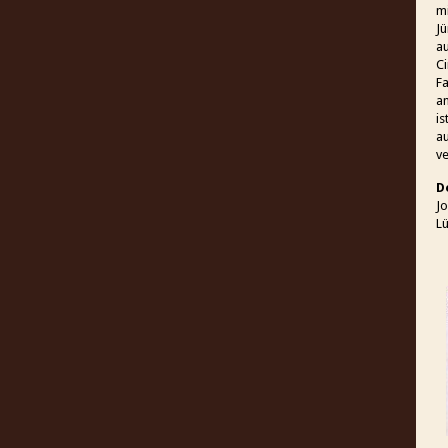
mi
Jü
au
Ci
Fa
a
is
a
ve
D
J
L