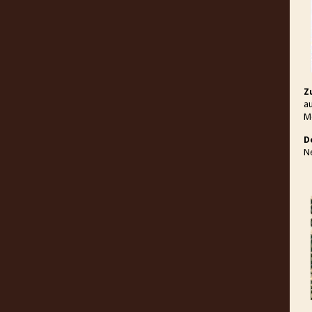
Z
au
Me
D
N