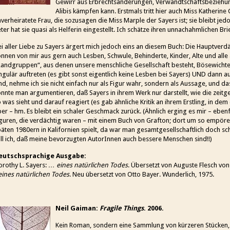
Gewirr aus Erbrechtsänderungen, Verwandtschaftsbezieh
Alibis kämpfen kann. Erstmals tritt hier auch Miss Katherine 
verheiratete Frau, die sozusagen die Miss Marple der Sayers ist; sie bleibt je
ter hat sie quasi als Helferin eingestellt. Ich schätze ihren unnachahmlichen Brief
i aller Liebe zu Sayers ärgert mich jedoch eins an diesem Buch: Die Hauptverdä
nnen von mir aus gern auch Lesben, Schwule, Behinderte, Kinder, Alte und all
andgruppen“, aus denen unsere menschliche Gesellschaft besteht, Bösewichte 
ngulär auftreten (es gibt sonst eigentlich keine Lesben bei Sayers) UND dann
nd, nehme ich sie nicht einfach nur als Figur wahr, sondern als Aussage, und das 
nnte man argumentieren, daß Sayers in ihrem Werk nur darstellt, wie die zeitg
 was sieht und darauf reagiert (es gab ähnliche Kritik an ihrem Erstling, in dem 
er – hm. Es bleibt ein schaler Geschmack zurück. (Ähnlich erging es mir – ebenf
guren, die verdächtig waren – mit einem Buch von Grafton; dort um so empören
äten 1980ern in Kalifornien spielt, da war man gesamtgesellschaftlich doch sc
ll ich, daß meine bevorzugten AutorInnen auch bessere Menschen sind!!)
eutschsprachige Ausgabe:
rothy L. Sayers:
… eines natürlichen Todes
. Übersetzt von Auguste Flesch von 
eines natürlichen Todes
. Neu übersetzt von Otto Bayer. Wunderlich, 1975.
Neil Gaiman:
Fragile Things
. 2006.
Kein Roman, sondern eine Sammlung von kürzeren Stücken, 