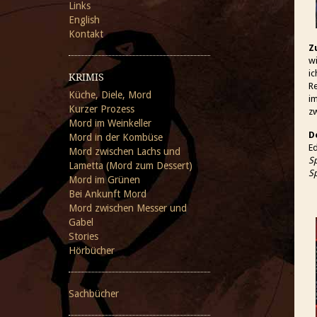
Links
English
Kontakt
Z
wi
ic
KRIMIS
Re
Küche, Diele, Mord
im
Kurzer Prozess
zw
Mord im Weinkeller
D
Mord in der Kombüse
E
Mord zwischen Lachs und
S
Lametta (Mord zum Dessert)
S
Mord im Grünen
Bei Ankunft Mord
Mord zwischen Messer und
Gabel
Stories
Hörbücher
Sachbücher