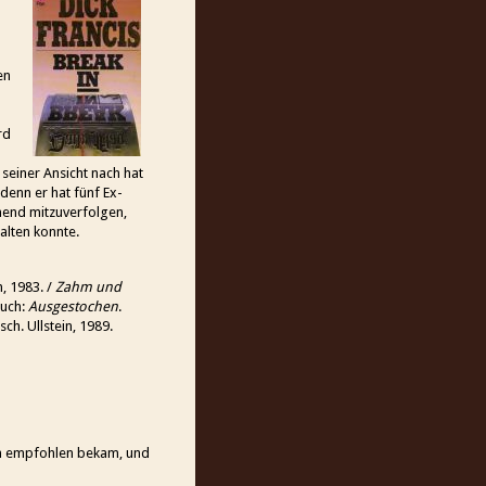
en
rd
 seiner Ansicht nach hat
denn er hat fünf Ex-
nend mitzuverfolgen,
alten konnte.
n, 1983. /
Zahm und
Auch:
Ausgestochen
.
sch. Ullstein, 1989.
din empfohlen bekam, und