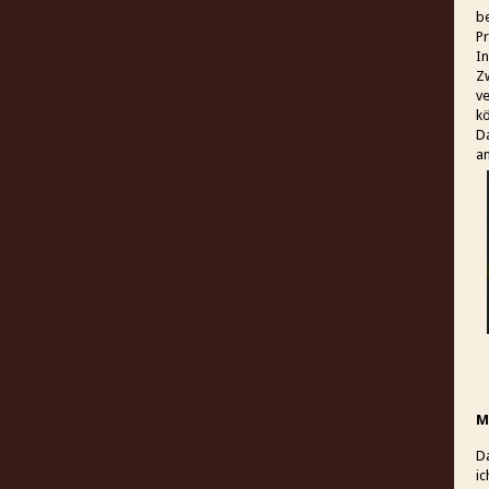
be
P
I
Zw
ve
k
Da
an
M
Da
i