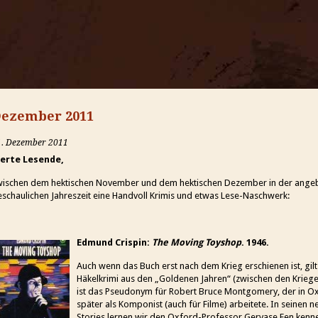
ezember 2011
1. Dezember 2011
erte Lesende,
wischen dem hektischen November und dem hektischen Dezember in der angebl
schaulichen Jahreszeit eine Handvoll Krimis und etwas Lese-Naschwerk:
Edmund Crispin:
The Moving Toyshop
. 1946.
Auch wenn das Buch erst nach dem Krieg erschienen ist, gil
Häkelkrimi aus den „Goldenen Jahren“ (zwischen den Krieg
ist das Pseudonym für Robert Bruce Montgomery, der in Ox
später als Komponist (auch für Filme) arbeitete. In seinen n
Stories lernen wir den Oxford-Professor Gervase Fen kenne