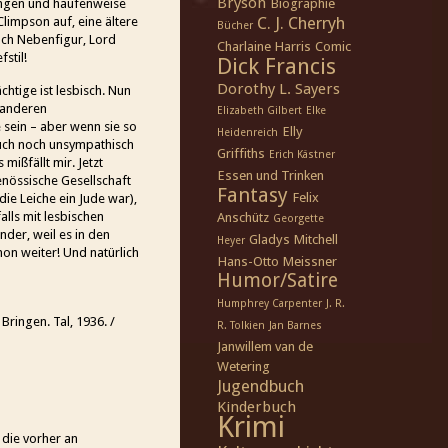
Bryson
Biographie
ungen und haufenweise
C. J. Cherryh
Climpson auf, eine ältere
Bücher
doch Nebenfigur, Lord
Charlaine Harris
Comic
stil!
Dick Francis
Dorothy L. Sayers
chtige ist lesbisch. Nun
e anderen
Elizabeth Gilbert
Elke
sein – aber wenn sie so
Elly
Heidenreich
 auch noch unsympathisch
Griffiths
Erich Kästner
mißfällt mir. Jetzt
Essen und Trinken
enössische Gesellschaft
Fantasy
Felix
die Leiche ein Jude war),
alls mit lesbischen
Anschütz
Georgette
der, weil es in den
Gladys Mitchell
Heyer
hon weiter! Und natürlich
Hans-Otto Meissner
Humor/Satire
Humphrey Carpenter
J. R.
Bringen. Tal, 1936. /
R. Tolkien
Jan Barnes
Janwillem van de
Wetering
Jugendbuch
Kinderbuch
Krimi
die vorher an