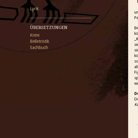
Lyrik
un
Pe
ÜBERSETZUNGEN
Be
kö
Krimi
„R
Belletristik
si
Sachbuch
si
kö
so
ab
Fi
sp
wi
D
Do
K