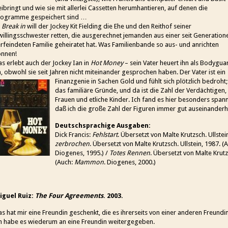
ibringt und wie sie mit allerlei Cassetten herumhantieren, auf denen die
rogramme gespeichert sind …
n
Break in
will der Jockey Kit Fielding die Ehe und den Reithof seiner
illingsschwester retten, die ausgerechnet jemanden aus einer seit Generation
rfeindeten Familie geheiratet hat. Was Familienbande so aus- und anrichten
önnen!
s erlebt auch der Jockey Ian in
Hot Money
– sein Vater heuert ihn als Bodygua
, obwohl sie seit Jahren nicht miteinander gesprochen haben.
Der Vater ist ein
Finanzgenie in Sachen Gold und fühlt sich plötzlich bedroht;
das familiäre Gründe, und da ist die Zahl der Verdächtigen, 
Frauen und etliche Kinder. Ich fand es hier besonders span
daß ich die große Zahl der Figuren immer gut auseinanderh
Deutschsprachige Ausgaben:
Dick Francis:
Fehlstart
. Übersetzt von Malte Krutzsch. Ullstei
zerbrochen
. Übersetzt von Malte Krutzsch. Ullstein, 1987. (
Diogenes, 1995.) /
Totes Rennen
. Übersetzt von Malte Krutz
(Auch:
Mammon
. Diogenes, 2000.)
iguel Ruiz:
The Four Agreements
. 2003.
s hat mir eine Freundin geschenkt, die es ihrerseits von einer anderen Freun
ch habe es wiederum an eine Freundin weitergegeben.