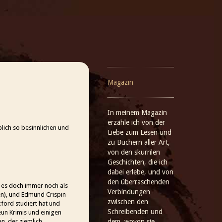
Magazin
In meinem Magazin
erzähle ich von der
ich so besinnlichen und
Liebe zum Lesen und
zu Büchern aller Art,
von den skurrilen
Geschichten, die ich
dabei erlebe, und von
den überraschenden
t es doch immer noch als
Verbindungen
en), und Edmund Crispin
zwischen den
ford studiert hat und
Schreibenden und
eun Krimis und einigen
n, der ziemlich
dem, wovon sie