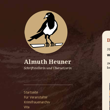
D
3
W
Almuth Heuner
z
be
Schriftstellerin und Übersetzerin
Startseite
Für Veranstalter
Krimifrauenarchiv
Vita