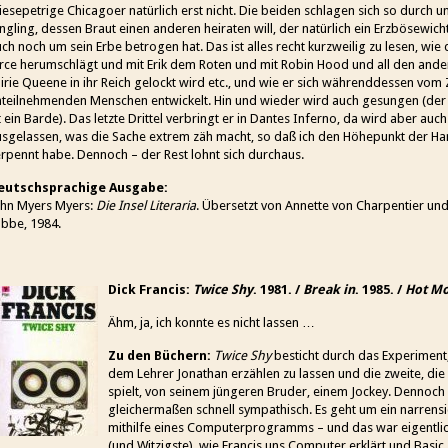
esepetrige Chicagoer natürlich erst nicht. Die beiden schlagen sich so durch u
ngling, dessen Braut einen anderen heiraten will, der natürlich ein Erzbösewich
ch noch um sein Erbe betrogen hat. Das ist alles recht kurzweilig zu lesen, wie
rce herumschlägt und mit Erik dem Roten und mit Robin Hood und all den ander
irie Queene in ihr Reich gelockt wird etc., und wie er sich währenddessen vom
nteilnehmenden Menschen entwickelt. Hin und wieder wird auch gesungen (der
t ein Barde). Das letzte Drittel verbringt er in Dantes Inferno, da wird aber auch
usgelassen, was die Sache extrem zäh macht, so daß ich den Höhepunkt der H
rpennt habe. Dennoch – der Rest lohnt sich durchaus.
eutschsprachige Ausgabe:
ohn Myers Myers:
Die Insel Literaria
. Übersetzt von Annette von Charpentier und
übbe, 1984.
Dick Francis:
Twice Shy
. 1981. /
Break in
. 1985. /
Hot M
Ähm, ja, ich konnte es nicht lassen …
Zu den Büchern:
Twice Shy
besticht durch das Experiment,
dem Lehrer Jonathan erzählen zu lassen und die zweite, die 
spielt, von seinem jüngeren Bruder, einem Jockey. Dennoc
gleichermaßen schnell sympathisch. Es geht um ein narrens
mithilfe eines Computerprogramms – und das war eigentlic
(und Witzigste), wie Francis uns Computer
erklärt und Basic