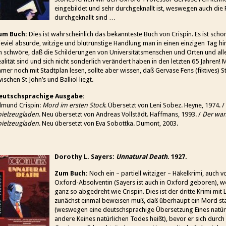
eingebildet und sehr durchgeknallt ist, weswegen auch die 
durchgeknallt sind …
um Buch:
Dies ist wahrscheinlich das bekannteste Buch von Crispin. Es ist sc
eviel absurde, witzige und blutrünstige Handlung man in einen einzigen Tag h
h schwöre, daß die Schilderungen von Universitätsmenschen und Orten und alle
alität sind und sich nicht sonderlich verändert haben in den letzten 65 Jahren
mer noch mit Stadtplan lesen, sollte aber wissen, daß Gervase Fens (fiktives) S
ischen St John’s und Balliol liegt.
eutschsprachige Ausgabe:
dmund Crispin:
Mord im ersten Stock
. Übersetzt von Leni Sobez. Heyne, 1974. /
pielzeugladen
. Neu übersetzt von Andreas Vollstädt. Haffmans, 1993. /
Der wa
pielzeugladen
. Neu übersetzt von Eva Sobottka. Dumont, 2003.
Dorothy L. Sayers:
Unnatural Death
. 1927.
Zum Buch:
Noch ein – partiell witziger – Häkelkrimi, auch 
Oxford-Absolventin (Sayers ist auch in Oxford geboren), wen
ganz so abgedreht wie Crispin. Dies ist der dritte Krimi mit
zunächst einmal beweisen muß, daß überhaupt ein Mord st
(weswegen eine deutschsprachige Übersetzung Eines natür
andere Keines natürlichen Todes heißt), bevor er sich durch