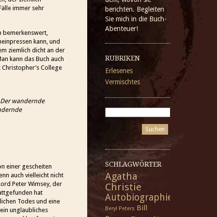
Fälle immer sehr
berichten. Begleiten
Sie mich in die Buch-
Abenteuer!
hon bemerkenswert,
ineinpressen kann, und
m ziemlich dicht an der
RUBRIKEN
! Man kann das Buch auch
t Christopher’s College
Erlesenes
Vermischtes
Der wandernde
ndernde
SCHLAGWÖRTER
von einer gescheiten
Agatha
n auch vielleicht nicht
 Lord Peter Wimsey, der
Christie
attgefunden hat
Autobiographie
lichen Todes und eine
Bill
Beryl Peters
 ein unglaubliches